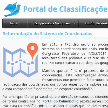
Portal de Classificaçõ
Início
Campeonatos Nacionais
Fundo Naciona
Reformulação do Sistema de Coordenadas
Em 2015, a FPC deu início ao proce
sistema de coordenadas nacionais, em li
Congresso Federativo de 4/Out/2014
localização dos pombais e cálculo de 
realizar com recurso a coordenadas geog
Mais do que um "mero" processo de co
coordenadas, esta reformulação envolv
ferramentas que permitem à estrutura co
rectificação das coordenadas dos concorrentes, conferindo-se as
a esta componente fundamental do desporto columbófilo.
Por uma questão de privacidade e protecção de dados, as coorden
de forma controlada no
Portal do Columbófilo
(ex-RecServer), 
estrutura columbófila consultar as coordenadas que lhe dizem resp