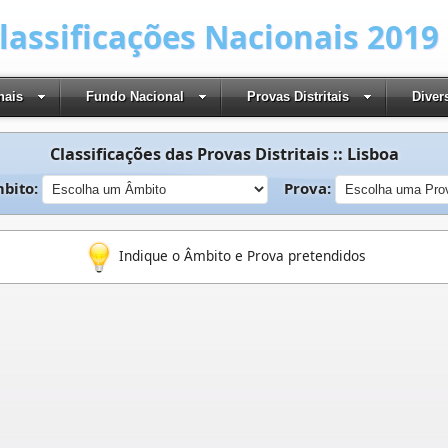
Classificações Nacionais 2019
nais
Fundo Nacional
Provas Distritais
Diver
Classificações das Provas Distritais :: Lisboa
bito:
Prova:
Indique o Âmbito e Prova pretendidos